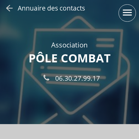
Aller au contenu
Aller au menu
Panneau de gestion des cookies
Navigation principale
Annuaire des contacts
O
Association
PÔLE COMBAT
06.30.27.99.17