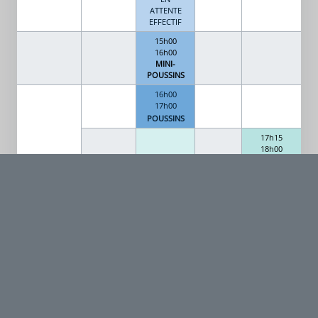
ATTENTE
EFFECTIF
15h00
16h00
MINI-
POUSSINS
16h00
17h00
POUSSINS
17h15
18h00
17h00
ÉVEIL JUDO
18h15
EN
BENJAMINS
ATTENTE
/ MINIMES
EFFECTIF
18H30 19H30
MP
18h00
POUSSINS
18H 19H
18H15
19h15
(BENJAMINS
18H30
JUJITSU
19H15
BENJAMINS
Débutants)
19H30
ENFANTS
PREPA GRA
MINIMES
SELF
DE 2012 A
DE KATA
DEFENS
2016
E
19h30 20h45
JUJITSU