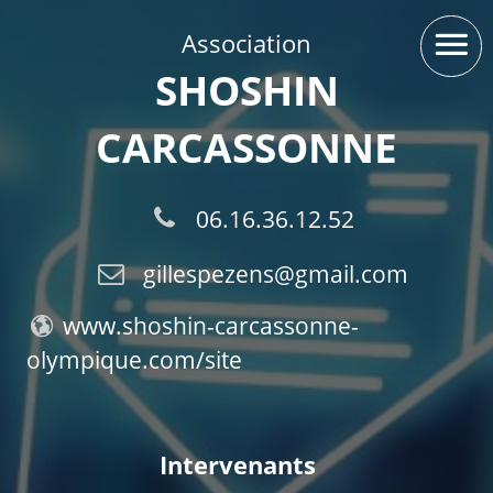
Aller au contenu
Aller au menu
Panneau de gestion des cookies
Navigation principale
O
Association
SHOSHIN
CARCASSONNE
06.16.36.12.52
gillespezens@gmail.com
www.shoshin-carcassonne-
olympique.com/site
Intervenants